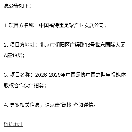
息公告如下：
1. 项目方名称：中国福特宝足球产业发展公司；
2. 项目方地址：北京市朝阳区广渠路18号世东国际大厦
A座18层；
3. 项目名称：2026-2029年中国足协中国之队电视媒体
版权合作伙伴招募；
4. 更多相关信息，请点击“链接”查阅详情。
链接地址